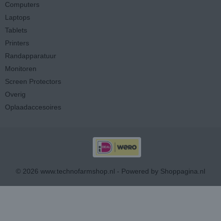
Computers
Laptops
Tablets
Printers
Randapparatuur
Monitoren
Screen Protectors
Overig
Oplaadaccesoires
© 2026 www.technofarmshop.nl - Powered by Shoppagina.nl