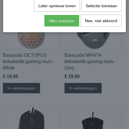
Later opnieuw tonen
Selectie toestaan
Alles toestaan
Nee, niet akkoord
Baracuda OCTOPUS
Baracuda MANTA
bekabelde gaming muis -
bekabelde gaming muis -
White
Grey
€ 18,95
€ 19,95
In winkelwagen
In winkelwagen