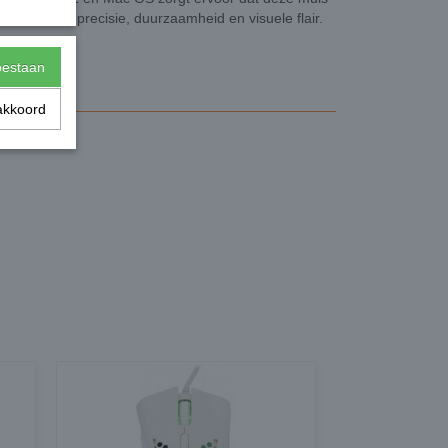
 hecht aan precisie, duurzaamheid en visuele flair.
toestaan
X14-608
akkoord