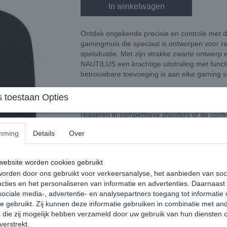
In winkelwagen
Ontdek ongekende precisie en controle me
gamingmuis die speciaal is ontworpen voor re
spelsituatie. Met zijn strakke zwarte ontwerp
NAUTILUS een krachtige uitstraling met funct
betrouwbare toevoeging is aan elke gaming s
De geavanceerde optische sensor ondersteunt 
 toestaan Opties
voor snelle, vloeiende bewegingen en uiterst
reageren in competitieve shooters of de contr
past zich naadloos aan jouw speelstijl aan.
mming
Details
Over
Dankzij het ergonomische ontwerp ligt de NAU
intensieve en langdurige sessies. Met zeven 
ebsite worden cookies gebruikt
om macro’s, sneltoetsen en complexe command
orden door ons gebruikt voor verkeersanalyse, het aanbieden van soc
niveau tillen. De 1,5 meter lange gevlochten
cties en het personaliseren van informatie en advertenties. Daarnaast
langdurige flexibiliteit zonder in te leveren o
ociale media-, advertentie- en analysepartners toegang tot informatie
te gebruikt. Zij kunnen deze informatie gebruiken in combinatie met an
Met een polling rate van 125 hertz, 12 G acc
die zij mogelijk hebben verzameld door uw gebruik van hun diensten o
miljoen handelingen levert de Baracuda NAU
verstrekt.
betrouwbaarheid. Compatibiliteit met Windows