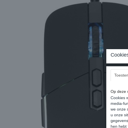
Cookies
Toeste
Op deze w
Cookies w
media-fun
we onze s
u onze si
gegevens 
hen hebt 