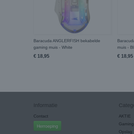
Baracuda ANGLERFISH bekabelde
Baracud
gaming muis - White
muis - B
€ 18,95
€ 18,95
Informatie
Categ
Contact
AKTIE
Gaming 
Herroeping
Opslag