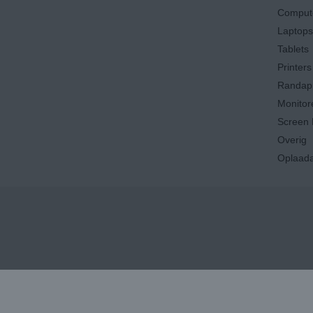
Comput
Laptops
Tablets
Printers
Randap
Monitor
Screen 
Overig
Oplaada