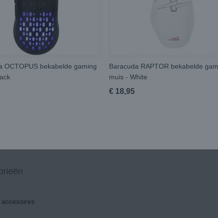
a OCTOPUS bekabelde gaming
Baracuda RAPTOR bekabelde gam
lack
muis - White
€ 18,95
orieën
accesoires