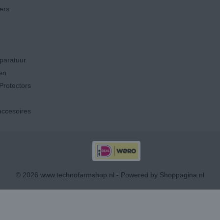
ers
paratuur
en
Protectors
ccesoires
© 2026 www.technofarmshop.nl - Powered by Shoppagina.nl