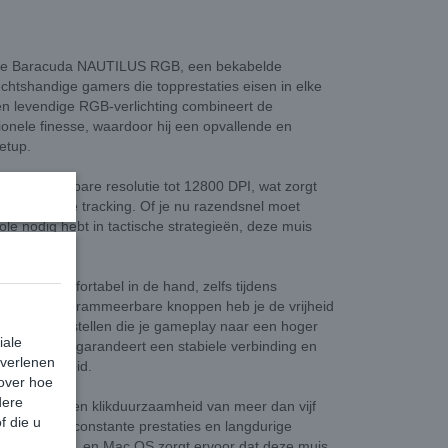
t de Baracuda NAUTILUS RGB, een bekabelde
chtshandige gamers die topprestaties eisen in elke
 en levendige RGB-verlichting combineert de
ionele finesse, waardoor hij een opvallende en
etup.
een instelbare resolutie tot 12800 DPI, wat zorgt
 nauwkeurige tracking. Of je nu razendsnel moet
ole nodig hebt in tactische strategieën, deze muis
TILUS comfortabel in de hand, zelfs tijdens
volledig programmeerbare knoppen heb je de vrijheid
o’s in te stellen die je gameplay naar een hoger
iale
 USB-A kabel garandeert een stabiele verbinding en
 verlenen
p duurzaamheid.
 over hoe
dere
eleratie en een klikduurzaamheid van meer dan vijf
f die u
TILUS RGB constante prestaties en langdurige
 7, 8, 10, 11 en Mac OS zorgt ervoor dat deze muis