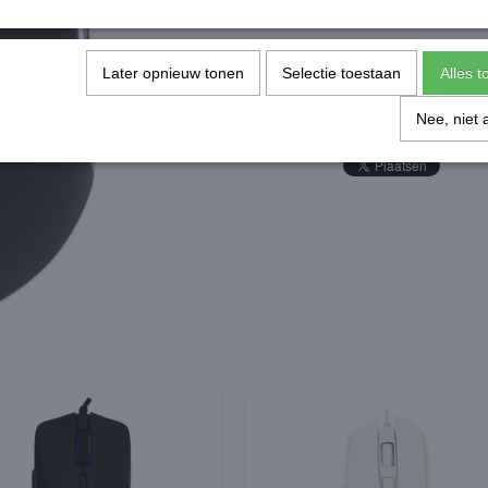
breed inzetbaar is voor elke gamer die waarde
Specificaties
Later opnieuw tonen
Selectie toestaan
Alles 
Productcode
Nee, niet 