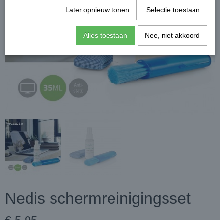
Later opnieuw tonen
Selectie toestaan
Alles toestaan
Nee, niet akkoord
Nedis schermreinigingsset