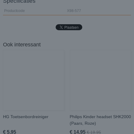
Specificaties
Productcode
X98-577
Ook interessant
HG Toetsenbordreiniger
Philips Kinder headset SHK2000
(Paars, Roze)
€ 5,95
€ 14,95
€ 19,95