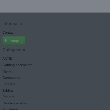
Informatie
Contact
Herroeping
Categorieën
AKTIE
Gaming accesoires
Opslag
Computers
Laptops
Tablets
Printers
Randapparatuur
Monitoren