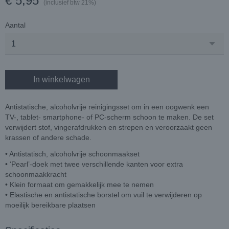
€ 5,95
(inclusief btw 21%)
Aantal
In winkelwagen
Antistatische, alcoholvrije reinigingsset om in een oogwenk een
TV-, tablet- smartphone- of PC-scherm schoon te maken. De set
verwijdert stof, vingerafdrukken en strepen en veroorzaakt geen
krassen of andere schade.
• Antistatisch, alcoholvrije schoonmaakset
• ‘Pearl’-doek met twee verschillende kanten voor extra
schoonmaakkracht
• Klein formaat om gemakkelijk mee te nemen
• Elastische en antistatische borstel om vuil te verwijderen op
moeilijk bereikbare plaatsen