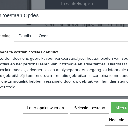
In winkelwagen
 toestaan Opties
Met de Neomounts FPMA-D550DBLACK Monitor
verstelbare arm zet je jouw monitor in elke g
het scherm, zodat je thuis of op je werk een
mming
Details
Over
geschikt voor 2 monitoren van 10 tot en met 3
meegeleverde klem of via de bladdoorvoer mo
werk je netjes weg, dankzij de ringen aan de
ebsite worden cookies gebruikt
je bureau.
orden door ons gebruikt voor verkeersanalyse, het aanbieden van soc
cties en het personaliseren van informatie en advertenties. Daarnaast
Specificaties
ociale media-, advertentie- en analysepartners toegang tot informatie
te gebruikt. Zij kunnen deze informatie gebruiken in combinatie met an
Productcode
die zij mogelijk hebben verzameld door uw gebruik van hun diensten o
verstrekt.
Later opnieuw tonen
Selectie toestaan
Alles 
Nee, niet 