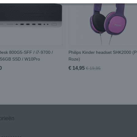
Desk 800G5-SFF / i7-9700 /
Philips Kinder headset SHK2000 (P
256GB SSD / W10Pro
Roze)
0
€ 14,95
€ 19,95
orieën