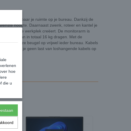
arm bespaar je ruimte op je bureau. Dankzij de
ewenste hoogte. Daarnaast zwenk, roteer en kantel je
 ergonomische werkplek creëert. De monitorarm is
2 inch en kan in totaal 16 kg dragen. Met de
nteer je deze beugel op vrijwel ieder bureau. Kabels
 arm. Zo heb je geen last van loshangende kabels op
iale
 verlenen
 over hoe
dere
X97-069
f die u
toestaan
akkoord