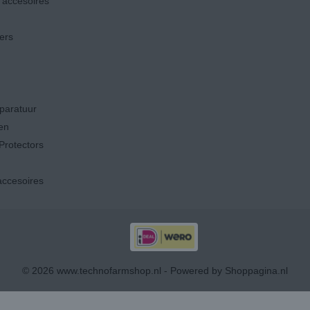
accesoires
ers
paratuur
en
Protectors
ccesoires
© 2026 www.technofarmshop.nl - Powered by Shoppagina.nl