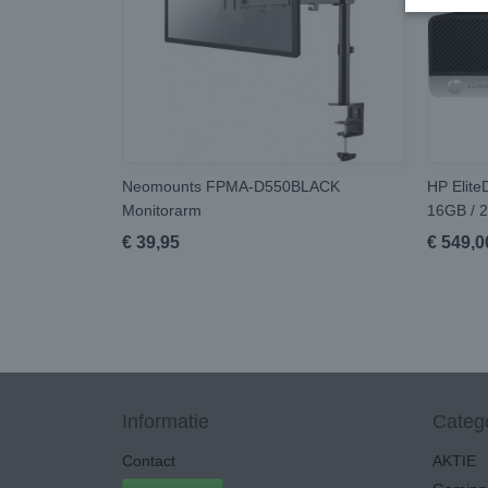
Neomounts FPMA-D550BLACK
HP Elite
Monitorarm
16GB / 
€ 39,95
€ 549,0
Informatie
Categ
Contact
AKTIE