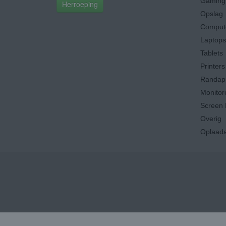
Gaming 
Herroeping
Opslag
Comput
Laptops
Tablets
Printers
Randap
Monitor
Screen 
Overig
Oplaada