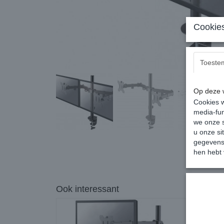
Cookies
Toeste
Op deze w
Cookies w
media-fun
we onze s
u onze si
gegevens 
hen hebt 
Ook interessant